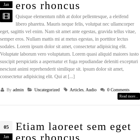
eros rhoncus
Jan
Quisque elementum nibh at dolor pellentesque, a eleifend
libero pharetra. Mauris neque felis, volutpat nec ullamcorper
eget, sagittis vel enim. Nam sit amet ante egestas, gravida tellus vitae,
semper eros. Nullam mattis mi at metus egestas, in porttitor lectus
sodales. Lorem ipsum dolor sit amet, consectetur adipisicing elit.
Voluptate laborum vero voluptatum. Lorem quasi aliquid maiores iusto
suscipit perspiciatis a aspernatur et fuga repudiandae deleniti excepturi
nesciunt animi reprehenderit similique sit. ipsum dolor sit amet,
consectetur adipisicing elit. Qui at [...]
By
admin
Uncategorized
Articles
,
Audio
0 Comments
Read more...
Etiam laoreet sem eget
05
eros rhoncus
Jan