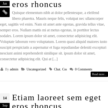
eros rhoncus
Jan
Quisque elementum nibh at dolor pellentesque, a eleifend
libero pharetra. Mauris neque felis, volutpat nec ullamcorper
eget, sagittis vel enim. Nam sit amet ante egestas, gravida tellus vitae,
semper eros. Nullam mattis mi at metus egestas, in porttitor lectus
sodales. Lorem ipsum dolor sit amet, consectetur adipisicing elit.
Voluptate laborum vero voluptatum. Lorem quasi aliquid maiores iusto
suscipit perspiciatis a aspernatur et fuga repudiandae deleniti excepturi
nesciunt animi reprehenderit similique sit. ipsum dolor sit amet,
consectetur adipisicing elit. Qui at [...]
By
admin
Uncategorized
Chat
,
Css
0 Comments
Read more...
Etiam laoreet sem eget
14
eros rhoncus
Sep