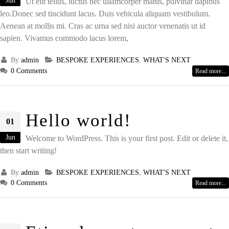
Jun
Ut elit tellus, luctus nec ullamcorper mattis, pulvinar dapibus
leo.Donec sed tincidunt lacus. Duis vehicula aliquam vestibulum.
Aenean at mollis mi. Cras ac urna sed nisi auctor venenatis ut id
sapien. Vivamus commodo lacus lorem,
By
admin
BESPOKE EXPERIENCES
,
WHAT'S NEXT
0 Comments
Read more...
Hello world!
01
Jun
Welcome to WordPress. This is your first post. Edit or delete it,
then start writing!
By
admin
BESPOKE EXPERIENCES
,
WHAT'S NEXT
0 Comments
Read more...