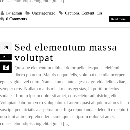
consectetur adipisicing elit. Qui at [...]
By
admin
Uncategorized
Captions
,
Content
,
Css
0 Comments
Read more...
Sed elementum massa
29
volutpat
Apr
Quisque elementum nibh at dolor pellentesque, a eleifend
libero pharetra. Mauris neque felis, volutpat nec ullamcorper
eget, sagittis vel enim. Nam sit amet ante egestas, gravida tellus vitae,
semper eros. Nullam mattis mi at metus egestas, in porttitor lectus
sodales. Lorem ipsum dolor sit amet, consectetur adipisicing elit.
Voluptate laborum vero voluptatum. Lorem quasi aliquid maiores iusto
suscipit perspiciatis a aspernatur et fuga repudiandae deleniti excepturi
nesciunt animi reprehenderit similique sit. ipsum dolor sit amet,
consectetur adipisicing elit. Qui at [...]