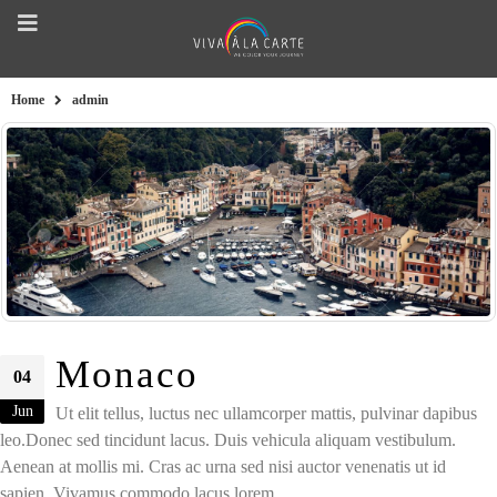
Home
admin
Monaco
04
Jun
Ut elit tellus, luctus nec ullamcorper mattis, pulvinar dapibus
leo.Donec sed tincidunt lacus. Duis vehicula aliquam vestibulum.
Aenean at mollis mi. Cras ac urna sed nisi auctor venenatis ut id
sapien. Vivamus commodo lacus lorem,