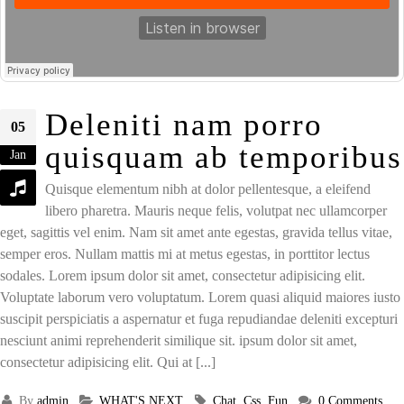
Deleniti nam porro
05
quisquam ab temporibus
Jan
Quisque elementum nibh at dolor pellentesque, a eleifend
libero pharetra. Mauris neque felis, volutpat nec ullamcorper
eget, sagittis vel enim. Nam sit amet ante egestas, gravida tellus vitae,
semper eros. Nullam mattis mi at metus egestas, in porttitor lectus
sodales. Lorem ipsum dolor sit amet, consectetur adipisicing elit.
Voluptate laborum vero voluptatum. Lorem quasi aliquid maiores iusto
suscipit perspiciatis a aspernatur et fuga repudiandae deleniti excepturi
nesciunt animi reprehenderit similique sit. ipsum dolor sit amet,
consectetur adipisicing elit. Qui at [...]
By
admin
WHAT'S NEXT
Chat
,
Css
,
Fun
0 Comments