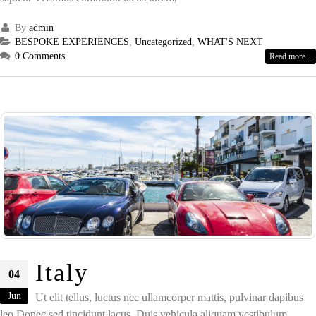
By
admin
BESPOKE EXPERIENCES
,
Uncategorized
,
WHAT'S NEXT
0 Comments
Read more...
Italy
04
Jun
Ut elit tellus, luctus nec ullamcorper mattis, pulvinar dapibus
leo.Donec sed tincidunt lacus. Duis vehicula aliquam vestibulum.