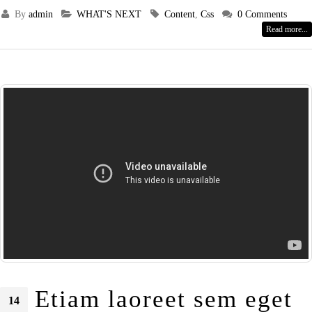
By
admin
WHAT'S NEXT
Content
,
Css
0 Comments
Read more...
Etiam laoreet sem eget
14