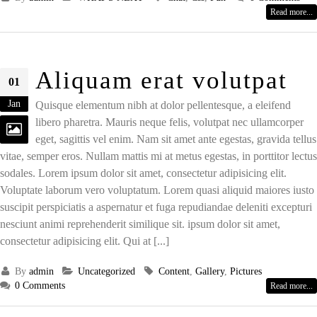
Read more...
Aliquam erat volutpat
01
Jan
Quisque elementum nibh at dolor pellentesque, a eleifend
libero pharetra. Mauris neque felis, volutpat nec ullamcorper
eget, sagittis vel enim. Nam sit amet ante egestas, gravida tellus
vitae, semper eros. Nullam mattis mi at metus egestas, in porttitor lectus
sodales. Lorem ipsum dolor sit amet, consectetur adipisicing elit.
Voluptate laborum vero voluptatum. Lorem quasi aliquid maiores iusto
suscipit perspiciatis a aspernatur et fuga repudiandae deleniti excepturi
nesciunt animi reprehenderit similique sit. ipsum dolor sit amet,
consectetur adipisicing elit. Qui at [...]
By
admin
Uncategorized
Content
,
Gallery
,
Pictures
0 Comments
Read more...