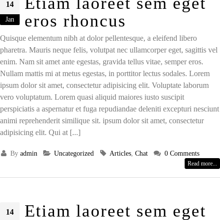
Etiam laoreet sem eget
14
eros rhoncus
Jan
Quisque elementum nibh at dolor pellentesque, a eleifend libero
pharetra. Mauris neque felis, volutpat nec ullamcorper eget, sagittis vel
enim. Nam sit amet ante egestas, gravida tellus vitae, semper eros.
Nullam mattis mi at metus egestas, in porttitor lectus sodales. Lorem
ipsum dolor sit amet, consectetur adipisicing elit. Voluptate laborum
vero voluptatum. Lorem quasi aliquid maiores iusto suscipit
perspiciatis a aspernatur et fuga repudiandae deleniti excepturi nesciunt
animi reprehenderit similique sit. ipsum dolor sit amet, consectetur
adipisicing elit. Qui at [...]
By
admin
Uncategorized
Articles
,
Chat
0 Comments
Read more...
Etiam laoreet sem eget
14