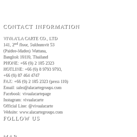
CONTACT INFORMATION
VIVA A’LA CARTE CO., LTD
nd
141, 2
floor, Sukhumvit 53
(Paidee-Madee) Wattana,
Bangkok 10110, Thailand
PHONE: +66 (0) 2 185 2323
HOTLINE: +66 (0) 8 9793 9793
,
+66 (0) 87 464 4747
FAX: +66 (0) 2 185 2323 (press 110)
Email: sales@alacartegroups.com
Facebook: vivaalacartepage
Instagram: vivaalacarte
Official Line: @vivaalacarte
Website: www.alacartegroups.com
FOLLOW US
MAP